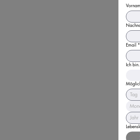
Vorna
Nachn
Email
*
Ich bin.
Möglic
Mon
Lebensl