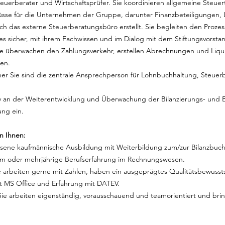
uerberater und Wirtschaftsprüfer. Sie koordinieren allgemeine Steuer
üsse für die Unternehmen der Gruppe, darunter Finanzbeteiligungen, L
h das externe Steuerberatungsbüro erstellt. Sie begleiten den Prozess
 sicher, mit ihrem Fachwissen und im Dialog mit dem Stiftungsvorsta
ie überwachen den Zahlungsverkehr, erstellen Abrechnungen und Liqui
gen.
 Sie sind die zentrale Ansprechperson für Lohnbuchhaltung, Steuerbe
iv an der Weiterentwicklung und Überwachung der Bilanzierungs- und B
ung ein.
on Ihnen:
ssene kaufmännische Ausbildung mit Weiterbildung zum/zur Bilanzbuchh
ium oder mehrjährige Berufserfahrung im Rechnungswesen.
ie arbeiten gerne mit Zahlen, haben ein ausgeprägtes Qualitätsbewussts
t MS Office und Erfahrung mit DATEV.
Sie arbeiten eigenständig, vorausschauend und teamorientiert und br