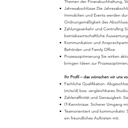
Themen der Finanzbuchhaltung, Ste
Jahresabschlüsse Die Jahresabschl
Immobilien und Events werden durc
Ordnungsmäßigkeit des Abschlusses
Zahlungsverkehr und Controlling S
betriebswirtschaftliche Auswertun
Kommunikation und Ansprechpartner
Behörden und Family Office.
Prozessoptimierung Sie wirken akt
bringen Ideen zur Prozessoptimier
Ihr Profil – das wünschen wir uns v
Fachliche Qualifikation: Abgeschlo
(m/w/d) bzw. vergleichbares Stud
Zahlenaffinität und Genauigkeit: S
IT-Kenntnisse: Sicherer Umgang mi
Teamorientiert und kommunikativ: 
ein freundliches Auftreten mit.