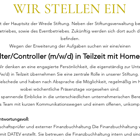
WIR STELLEN EIN
t der Hauptsitz der Wrede Stiftung. Neben der Stiftungsverwaltung bef
 Betriebes, sowie des Eventbetriebes. Zukünftig werden sich dort auch d
befinden.
Wegen der Erweiterung der Aufgaben suchen wir eine/einen
ter/Controller (m/w/d) in Teilzeit mit Hom
r denken an eine engagierte Persönlichkeit, die eigenständig zur Unt
/w/d) in Teilzeit übernehmen Sie eine zentrale Rolle in unserer Stiftung.
elschede und haben nach Absprache die Möglichkeit, regelmäßig im H
wobei wöchentliche Präsenztage vorgesehen sind.
et spannende Einblicke in die unterschiedlichen unternehmerischen Ber
tes Team mit kurzen Kommunikationswegen und einem offenen, unkompli
ntwortungsvoll:
irtschaftsprüfer und externer Finanzbuchhaltung Die Finanzbuchhaltung
it DATEV erstellt. Sie betreuen die Finanzbuchhaltung intern und sin