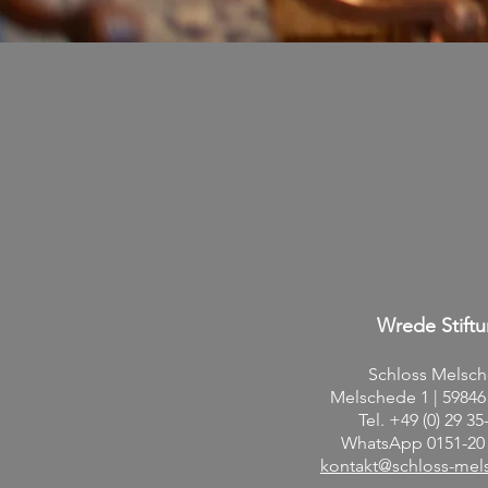
Wrede Stift
Schloss
Melsch
Melschede 1 | 5984
Tel. +49 (0) 29 35
WhatsApp 0151-20 
kontakt@schloss-mel