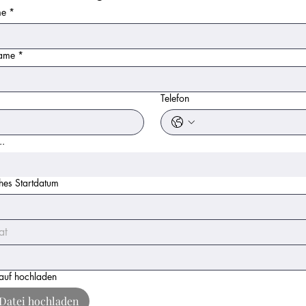
me
*
ame
*
Telefon
..
hes Startdatum
at
auf hochladen
Datei hochladen