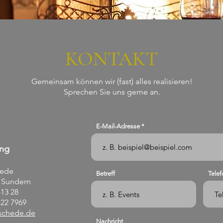
KONTAKT
Gemeinsam können wir (fast) alles realisieren!
Sprechen Sie uns gerne an.
E-Mail-Adresse
ung
ede
Betreff
Telef
6 Sundern
-13 28
22 7969
schede.de
Nachricht