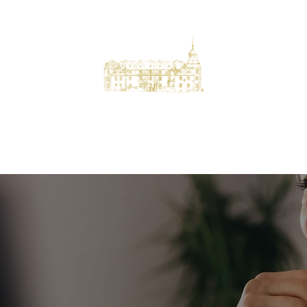
Schloss Melschede
en
Events
Yoga
Messe
Auszeit
Tagungen
Konzerte
Ko